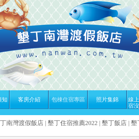
須知
客房介紹
包棟住宿專區
照片集錦
線上
宿沒
丁南灣渡假飯店 | 墾丁住宿推薦2022 | 墾丁飯店 | 墾