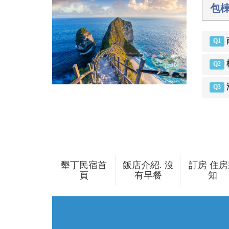
包
Q1
Q2
5秒
10秒
15秒
Q3
墾丁民宿首
飯店介紹. 沒
訂房 住房
頁
有早餐
知