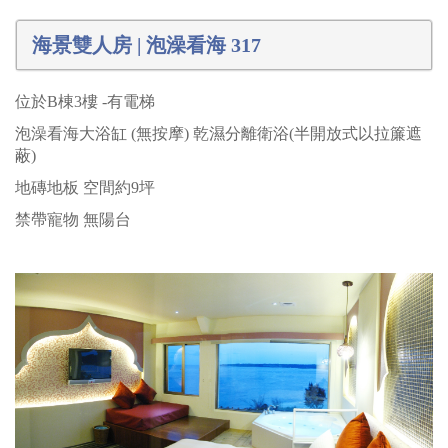
海景雙人房 | 泡澡看海 317
位於B棟3樓 -有電梯
泡澡看海大浴缸 (無按摩) 乾濕分離衛浴(半開放式以拉簾遮
蔽)
地磚地板 空間約9坪
禁帶寵物 無陽台